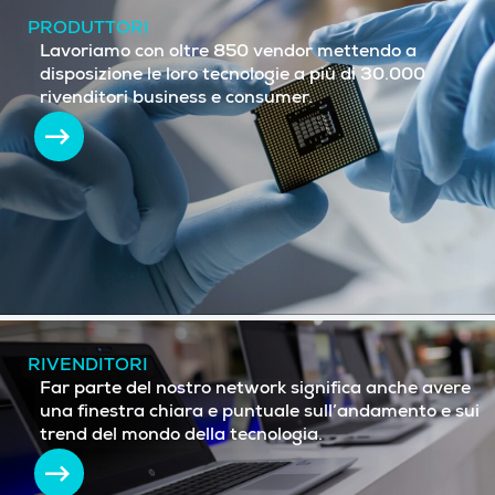
PRODUTTORI
Lavoriamo con oltre 850 vendor mettendo a
disposizione le loro tecnologie a più di 30.000
rivenditori business e consumer.
RIVENDITORI
Far parte del nostro network significa anche avere
una finestra chiara e puntuale sull’andamento e sui
trend del mondo della tecnologia.