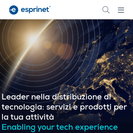
Skip
to
main
content
Leader nella distribuzione di
tecnologia: servizi e prodotti per
la tua attività
Enabling your tech experience