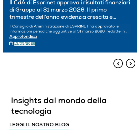
Il CdA di Esprinet approva i risultati finanziari
di Gruppo al 31 marzo 2026. Il primo
trimestre dell’anno evidenzia crescita e
capacita’ di generare stabilmente valore
Il Consiglio di Amministrazione di ESPRINET ha approvato le
Informazioni periodiche aggiuntive al 31 marzo 2026, redatte in
conformità con i principi contabili internazionali IFRS.
Approfondisci
13/05/2026
Insights dal mondo della
tecnologia
LEGGI IL NOSTRO BLOG